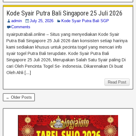
Kode Syair Putra Bali Singapore 25 Juli 2026
admin
July 25, 2026
Kode Syair Putra Bali SGP
Comments
syairputrabali.online – Situs yang menyediakan Kode Syair
Putra Bali Singapore 25 Juli 2026 dan konsisten setiap harinya
kami sediakan khusus untuk pecinta togel yang mencari info
syair togel Putra Bali terupdate. Kode Syair Putra Bali
Singapore 25 Juli 2026, Merupakan Salah Satu Syair paling Di
cari Oleh Pencinta Togel Se- indonesia. Dikarenakan Di buat
Oleh Ahli […]
Read Post
← Older Posts