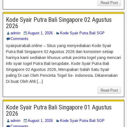
Read Post
Kode Syair Putra Bali Singapore 02 Agustus
2026
admin
August 1, 2026
Kode Syair Putra Bali SGP
Comments
syairputrabali.online – Situs yang menyediakan Kode Syair
Putra Bali Singapore 02 Agustus 2026 dan konsisten setiap
harinya kami sediakan khusus untuk pecinta togel yang mencari
info syair togel Putra Bali terupdate. Kode Syair Putra Bali
Singapore 02 Agustus 2026, Merupakan Salah Satu Syair
paling Di cari Oleh Pencinta Togel Se- indonesia. Dikarenakan
Di buat Oleh Ahli […]
Read Post
Kode Syair Putra Bali Singapore 01 Agustus
2026
admin
August 1, 2026
Kode Syair Putra Bali SGP
Comments