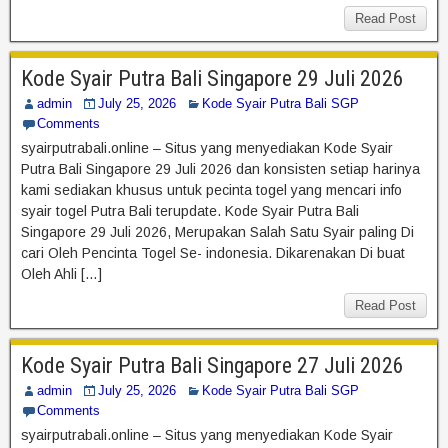
Read Post
Kode Syair Putra Bali Singapore 29 Juli 2026
admin
July 25, 2026
Kode Syair Putra Bali SGP
Comments
syairputrabali.online – Situs yang menyediakan Kode Syair
Putra Bali Singapore 29 Juli 2026 dan konsisten setiap harinya
kami sediakan khusus untuk pecinta togel yang mencari info
syair togel Putra Bali terupdate. Kode Syair Putra Bali
Singapore 29 Juli 2026, Merupakan Salah Satu Syair paling Di
cari Oleh Pencinta Togel Se- indonesia. Dikarenakan Di buat
Oleh Ahli […]
Read Post
Kode Syair Putra Bali Singapore 27 Juli 2026
admin
July 25, 2026
Kode Syair Putra Bali SGP
Comments
syairputrabali.online – Situs yang menyediakan Kode Syair