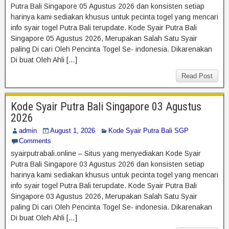
Putra Bali Singapore 05 Agustus 2026 dan konsisten setiap
harinya kami sediakan khusus untuk pecinta togel yang mencari
info syair togel Putra Bali terupdate. Kode Syair Putra Bali
Singapore 05 Agustus 2026, Merupakan Salah Satu Syair
paling Di cari Oleh Pencinta Togel Se- indonesia. Dikarenakan
Di buat Oleh Ahli […]
Read Post
Kode Syair Putra Bali Singapore 03 Agustus
2026
admin
August 1, 2026
Kode Syair Putra Bali SGP
Comments
syairputrabali.online – Situs yang menyediakan Kode Syair
Putra Bali Singapore 03 Agustus 2026 dan konsisten setiap
harinya kami sediakan khusus untuk pecinta togel yang mencari
info syair togel Putra Bali terupdate. Kode Syair Putra Bali
Singapore 03 Agustus 2026, Merupakan Salah Satu Syair
paling Di cari Oleh Pencinta Togel Se- indonesia. Dikarenakan
Di buat Oleh Ahli […]