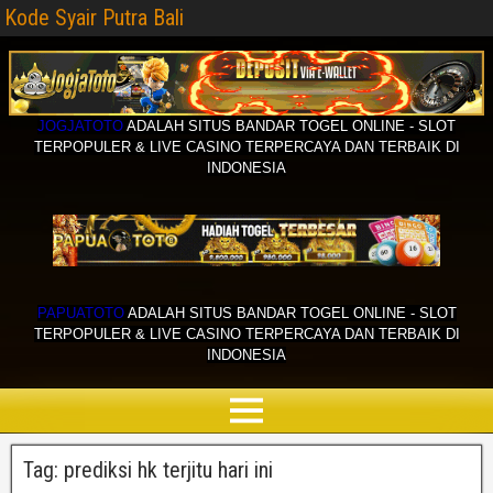
Kode Syair Putra Bali
JOGJATOTO
ADALAH SITUS BANDAR TOGEL ONLINE - SLOT
TERPOPULER & LIVE CASINO TERPERCAYA DAN TERBAIK DI
INDONESIA
PAPUATOTO
ADALAH SITUS BANDAR TOGEL ONLINE - SLOT
TERPOPULER & LIVE CASINO TERPERCAYA DAN TERBAIK DI
INDONESIA
Tag:
prediksi hk terjitu hari ini