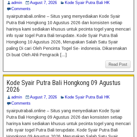
admin
August 7, 2026
Kode Syair Putra Bali HK
Comments
syairputrabali.online – Situs yang menyediakan Kode Syair
Putra Bali Hongkong 10 Agustus 2026 dan konsisten setiap
harinya kami sediakan khusus untuk pecinta togel yang mencari
info syair togel Putra Bali terupdate. Kode Syair Putra Bali
Hongkong 10 Agustus 2026, Merupakan Salah Satu Syair
paling Di cari Oleh Pencinta Togel Se- indonesia. Dikarenakan
Di buat Oleh Ahli Pengracik […]
Read Post
Kode Syair Putra Bali Hongkong 09 Agustus
2026
admin
August 7, 2026
Kode Syair Putra Bali HK
Comments
syairputrabali.online – Situs yang menyediakan Kode Syair
Putra Bali Hongkong 09 Agustus 2026 dan konsisten setiap
harinya kami sediakan khusus untuk pecinta togel yang mencari
info syair togel Putra Bali terupdate. Kode Syair Putra Bali
Hongkong 09 Agustus 2026, Merupakan Salah Satu Syair