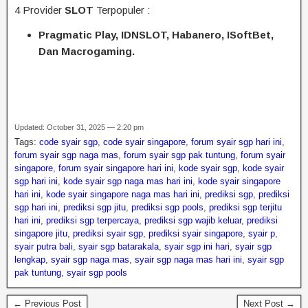
4 Provider
SLOT
Terpopuler :
Pragmatic Play, IDNSLOT, Habanero, ISoftBet,
Dan Macrogaming.
Updated: October 31, 2025 — 2:20 pm
Tags:
code syair sgp
,
code syair singapore
,
forum syair sgp hari ini
,
forum syair sgp naga mas
,
forum syair sgp pak tuntung
,
forum syair
singapore
,
forum syair singapore hari ini
,
kode syair sgp
,
kode syair
sgp hari ini
,
kode syair sgp naga mas hari ini
,
kode syair singapore
hari ini
,
kode syair singapore naga mas hari ini
,
prediksi sgp
,
prediksi
sgp hari ini
,
prediksi sgp jitu
,
prediksi sgp pools
,
prediksi sgp terjitu
hari ini
,
prediksi sgp terpercaya
,
prediksi sgp wajib keluar
,
prediksi
singapore jitu
,
prediksi syair sgp
,
prediksi syair singapore
,
syair p
,
syair putra bali
,
syair sgp batarakala
,
syair sgp ini hari
,
syair sgp
lengkap
,
syair sgp naga mas
,
syair sgp naga mas hari ini
,
syair sgp
pak tuntung
,
syair sgp pools
← Previous Post
Next Post →