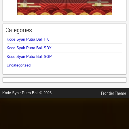
Categories
Kode Syair Putra Bali HK
Kode Syair Putra Bali SDY
Kode Syair Putra Bali SGP
Uncategorized
Kode Syair Putra Bali © 2026
Frontier Theme