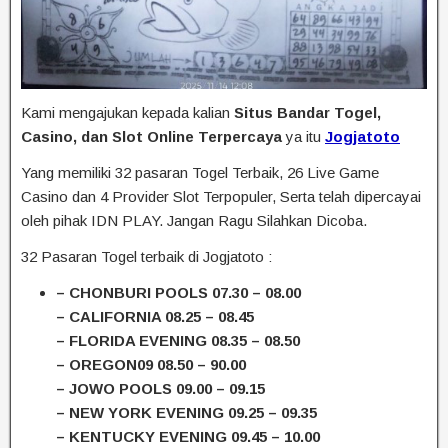
Kami mengajukan kepada kalian
Situs Bandar Togel,
Casino, dan Slot Online Terpercaya
ya itu
Jogjatoto
Yang memiliki 32 pasaran Togel Terbaik, 26 Live Game
Casino dan 4 Provider Slot Terpopuler, Serta telah dipercayai
oleh pihak IDN PLAY. Jangan Ragu Silahkan Dicoba.
32 Pasaran Togel terbaik di Jogjatoto :
– CHONBURI POOLS 07.30 – 08.00
– CALIFORNIA 08.25 – 08.45
– FLORIDA EVENING 08.35 – 08.50
– OREGON09 08.50 – 90.00
– JOWO POOLS 09.00 – 09.15
– NEW YORK EVENING 09.25 – 09.35
– KENTUCKY EVENING 09.45 – 10.00