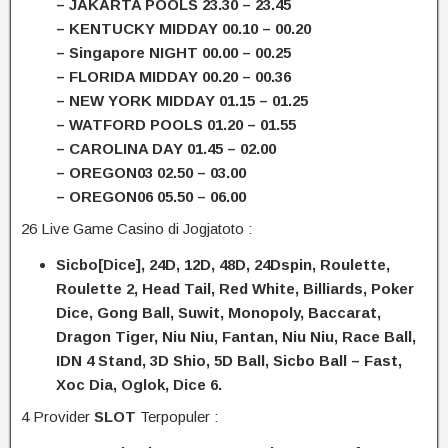
– JAKARTA POOLS 23.30 – 23.45
– KENTUCKY MIDDAY 00.10 – 00.20
– Singapore NIGHT 00.00 – 00.25
– FLORIDA MIDDAY 00.20 – 00.36
– NEW YORK MIDDAY 01.15 – 01.25
– WATFORD POOLS 01.20 – 01.55
– CAROLINA DAY 01.45 – 02.00
– OREGON03 02.50 – 03.00
– OREGON06 05.50 – 06.00
26 Live Game Casino di Jogjatoto :
Sicbo[Dice], 24D, 12D, 48D, 24Dspin, Roulette,
Roulette 2, Head Tail, Red White, Billiards, Poker
Dice, Gong Ball, Suwit, Monopoly, Baccarat,
Dragon Tiger, Niu Niu, Fantan, Niu Niu, Race Ball,
IDN 4 Stand, 3D Shio, 5D Ball, Sicbo Ball – Fast,
Xoc Dia, Oglok, Dice 6.
4 Provider
SLOT
Terpopuler :