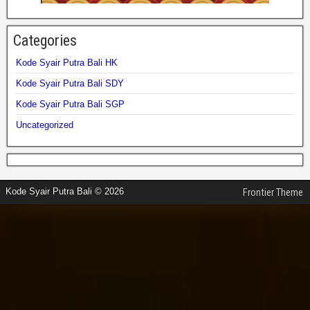
Categories
Kode Syair Putra Bali HK
Kode Syair Putra Bali SDY
Kode Syair Putra Bali SGP
Uncategorized
Kode Syair Putra Bali © 2026
Frontier Theme