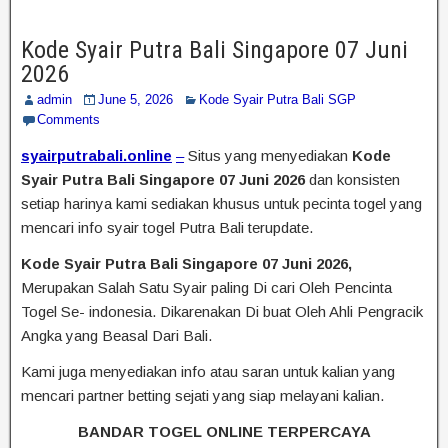
Kode Syair Putra Bali Singapore 07 Juni
2026
admin
June 5, 2026
Kode Syair Putra Bali SGP
Comments
syairputrabali.online
–
Situs yang menyediakan
Kode
Syair Putra Bali Singapore 07 Juni 2026
dan konsisten
setiap harinya kami sediakan khusus untuk pecinta togel yang
mencari info syair togel Putra Bali terupdate.
Kode Syair Putra Bali Singapore 07 Juni 2026,
Merupakan Salah Satu Syair paling Di cari Oleh Pencinta
Togel Se- indonesia. Dikarenakan Di buat Oleh Ahli Pengracik
Angka yang Beasal Dari Bali.
Kami juga menyediakan info atau saran untuk kalian yang
mencari partner betting sejati yang siap melayani kalian.
BANDAR TOGEL ONLINE TERPERCAYA