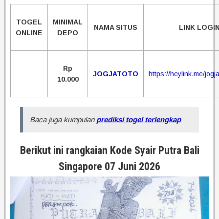
TOGEL
MINIMAL
NAMA SITUS
LINK LOGI
ONLINE
DEPO
Rp
JOGJATOTO
https://heylink.me/jogjat
10.000
Baca juga kumpulan
prediksi togel terlengkap
Berikut ini rangkaian Kode Syair Putra Bali
Singapore 07 Juni 2026