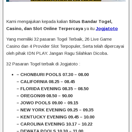
Kami mengajukan kepada kalian
Situs Bandar Togel,
Casino, dan Slot Online Terpercaya
ya itu
Jogjatoto
Yang memiliki 32 pasaran Togel Terbaik, 26 Live Game
Casino dan 4 Provider Slot Terpopuler, Serta telah dipercayai
oleh pihak IDN PLAY. Jangan Ragu Silahkan Dicoba.
32 Pasaran Togel terbaik di Jogjatoto :
– CHONBURI POOLS 07.30 – 08.00
– CALIFORNIA 08.25 – 08.45
– FLORIDA EVENING 08.35 – 08.50
– OREGON09 08.50 – 90.00
– JOWO POOLS 09.00 – 09.15
– NEW YORK EVENING 09.25 – 09.35
– KENTUCKY EVENING 09.45 – 10.00
– CAROLINA EVENING 10.17 – 10.22
– DEWATA POOLS 10.30 – 11.00