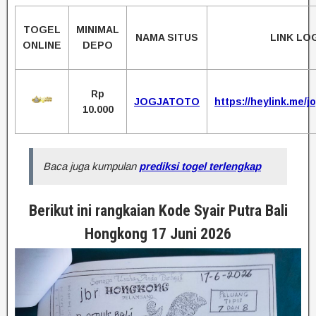
TOGEL
MINIMAL
NAMA SITUS
LINK LO
ONLINE
DEPO
Rp
JOGJATOTO
https://heylink.me/jo
10.000
Baca juga kumpulan
prediksi togel terlengkap
Berikut ini rangkaian Kode Syair Putra Bali
Hongkong 17 Juni 2026