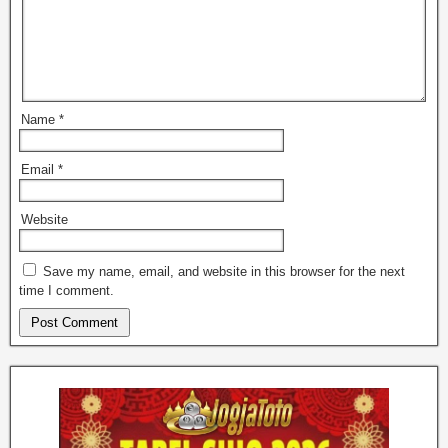
Name
*
Email
*
Website
Save my name, email, and website in this browser for the next
time I comment.