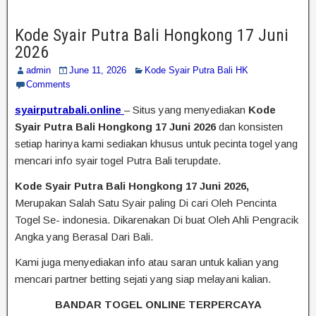
Kode Syair Putra Bali Hongkong 17 Juni
2026
admin
June 11, 2026
Kode Syair Putra Bali HK
Comments
syairputrabali.online
– Situs yang menyediakan
Kode
Syair Putra Bali Hongkong 17 Juni 2026
dan konsisten
setiap harinya kami sediakan khusus untuk pecinta togel yang
mencari info syair togel Putra Bali terupdate.
Kode Syair Putra Bali Hongkong 17 Juni 2026,
Merupakan Salah Satu Syair paling Di cari Oleh Pencinta
Togel Se- indonesia. Dikarenakan Di buat Oleh Ahli Pengracik
Angka yang Berasal Dari Bali.
Kami juga menyediakan info atau saran untuk kalian yang
mencari partner betting sejati yang siap melayani kalian.
BANDAR TOGEL ONLINE TERPERCAYA