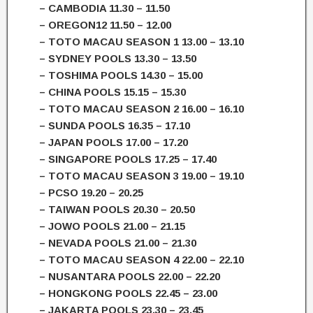
– CAMBODIA 11.30 – 11.50
– OREGON12 11.50 – 12.00
– TOTO MACAU SEASON 1 13.00 – 13.10
– SYDNEY POOLS 13.30 – 13.50
– TOSHIMA POOLS 14.30 – 15.00
– CHINA POOLS 15.15 – 15.30
– TOTO MACAU SEASON 2 16.00 – 16.10
– SUNDA POOLS 16.35 – 17.10
– JAPAN POOLS 17.00 – 17.20
– SINGAPORE POOLS 17.25 – 17.40
– TOTO MACAU SEASON 3 19.00 – 19.10
– PCSO 19.20 – 20.25
– TAIWAN POOLS 20.30 – 20.50
– JOWO POOLS 21.00 – 21.15
– NEVADA POOLS 21.00 – 21.30
– TOTO MACAU SEASON 4 22.00 – 22.10
– NUSANTARA POOLS 22.00 – 22.20
– HONGKONG POOLS 22.45 – 23.00
– JAKARTA POOLS 23.30 – 23.45