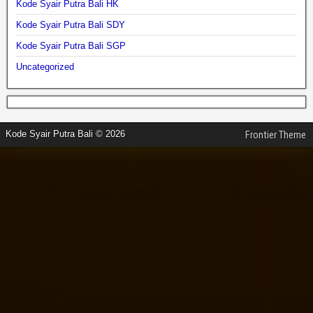
Kode Syair Putra Bali HK
Kode Syair Putra Bali SDY
Kode Syair Putra Bali SGP
Uncategorized
Kode Syair Putra Bali © 2026
Frontier Theme