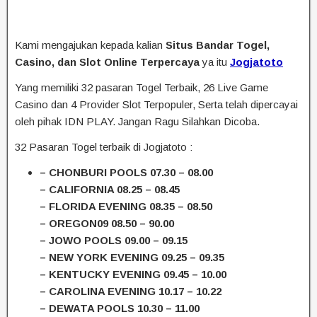
Kami mengajukan kepada kalian
Situs Bandar Togel,
Casino, dan Slot Online Terpercaya
ya itu
Jogjatoto
Yang memiliki 32 pasaran Togel Terbaik, 26 Live Game
Casino dan 4 Provider Slot Terpopuler, Serta telah dipercayai
oleh pihak IDN PLAY. Jangan Ragu Silahkan Dicoba.
32 Pasaran Togel terbaik di Jogjatoto :
– CHONBURI POOLS 07.30 – 08.00
– CALIFORNIA 08.25 – 08.45
– FLORIDA EVENING 08.35 – 08.50
– OREGON09 08.50 – 90.00
– JOWO POOLS 09.00 – 09.15
– NEW YORK EVENING 09.25 – 09.35
– KENTUCKY EVENING 09.45 – 10.00
– CAROLINA EVENING 10.17 – 10.22
– DEWATA POOLS 10.30 – 11.00